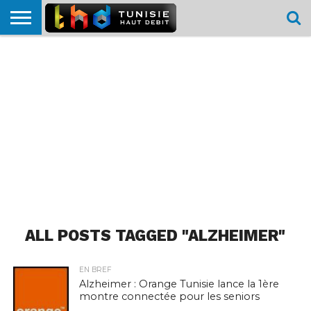
HOME
L’ACTUTHD
EN
PODCASTS
TEST
COMPARATIF
CARTE DE
CONTACT
BREF
DÉBIT
DÉBIT
COUVERTURE
MOBILE
MOBILE
ALL POSTS TAGGED "ALZHEIMER"
EN BREF
Alzheimer : Orange Tunisie lance la 1ère
montre connectée pour les seniors