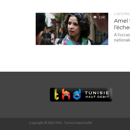
L'ACTUTH
2.6K
Amel 
l’éch
A l’occa
national
Copyright © 2025 THD - Tunisie Haut Debit.