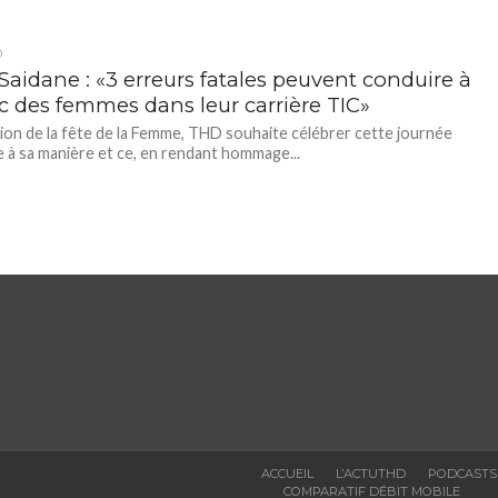
D
Saidane : «3 erreurs fatales peuvent conduire à
ec des femmes dans leur carrière TIC»
sion de la fête de la Femme, THD souhaite célébrer cette journée
e à sa manière et ce, en rendant hommage...
ACCUEIL
L’ACTUTHD
PODCASTS
COMPARATIF DÉBIT MOBILE