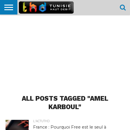
HOME
L’ACTUTHD
EN
PODCASTS
TEST
COMPARATIF
CARTE DE
CONTACT
BREF
DÉBIT
DÉBIT
COUVERTURE
MOBILE
MOBILE
ALL POSTS TAGGED "AMEL
KARBOUL"
L'ACTUTHD
France : Pourquoi Free est le seul à