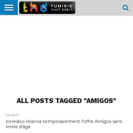
HOME
L’ACTUTHD
EN
PODCASTS
TEST
COMPARATIF
CARTE DE
CONTACT
BREF
DÉBIT
DÉBIT
COUVERTURE
MOBILE
MOBILE
ALL POSTS TAGGED "AMIGOS"
EN BREF
ooredoo relance temporairement l’offre Amigos sans
limite d’âge