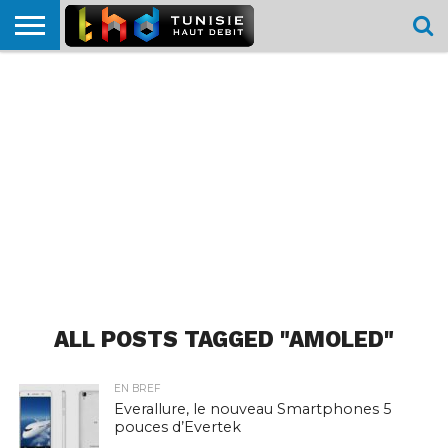
HOME
L’ACTUTHD
EN
PODCASTS
TEST
COMPARATIF
CARTE DE
CONTACT
BREF
DÉBIT
DÉBIT
COUVERTURE
MOBILE
MOBILE
ALL POSTS TAGGED "AMOLED"
EN BREF
Everallure, le nouveau Smartphones 5
pouces d’Evertek