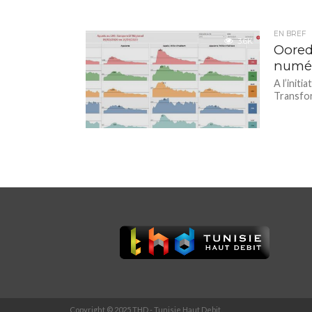
EN BREF
3.6K
Oored
numér
A l’init
Transfor
Copyright © 2025 THD - Tunisie Haut Debit.