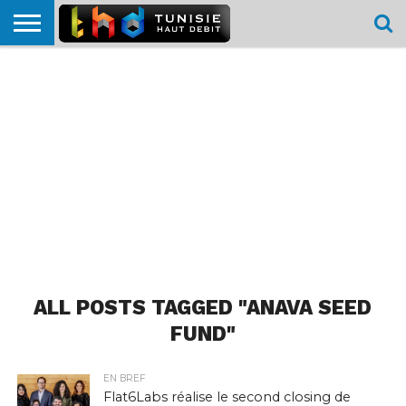
HOME
L’ACTUTHD
EN
PODCASTS
TEST
COMPARATIF
CARTE DE
CONTACT
BREF
DÉBIT
DÉBIT
COUVERTURE
MOBILE
MOBILE
ALL POSTS TAGGED "ANAVA SEED
FUND"
EN BREF
Flat6Labs réalise le second closing de