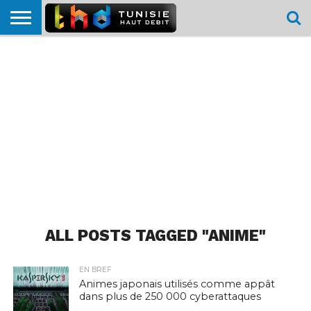
HOME
L’ACTUTHD
EN
PODCASTS
TEST
COMPARATIF
CARTE DE
CONTACT
BREF
DÉBIT
DÉBIT
COUVERTURE
MOBILE
MOBILE
ALL POSTS TAGGED "ANIME"
EN BREF
Animes japonais utilisés comme appât
dans plus de 250 000 cyberattaques