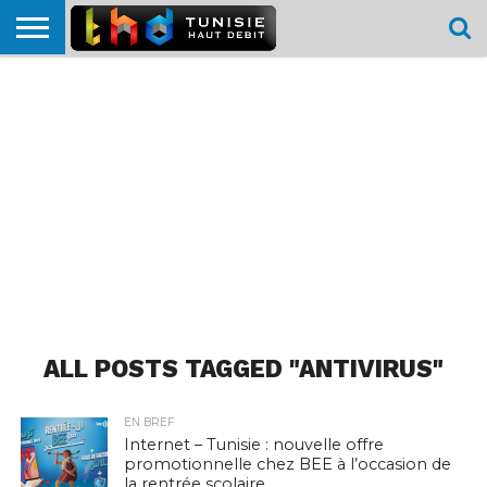
HOME
L’ACTUTHD
EN
PODCASTS
TEST
COMPARATIF
CARTE DE
CONTACT
BREF
DÉBIT
DÉBIT
COUVERTURE
MOBILE
MOBILE
ALL POSTS TAGGED "ANTIVIRUS"
EN BREF
Internet – Tunisie : nouvelle offre
promotionnelle chez BEE à l’occasion de
la rentrée scolaire