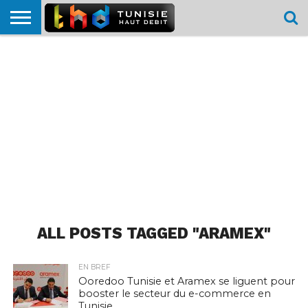
HOME
L’ACTUTHD
EN
PODCASTS
TEST
COMPARATIF
CARTE DE
CONTACT
BREF
DÉBIT
DÉBIT
COUVERTURE
MOBILE
MOBILE
ALL POSTS TAGGED "ARAMEX"
EN BREF
Ooredoo Tunisie et Aramex se liguent pour
booster le secteur du e-commerce en
Tunisie