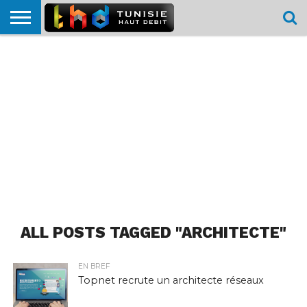
HOME
L’ACTUTHD
EN
PODCASTS
TEST
COMPARATIF
CARTE DE
CONTACT
BREF
DÉBIT
DÉBIT
COUVERTURE
MOBILE
MOBILE
ALL POSTS TAGGED "ARCHITECTE"
EN BREF
Topnet recrute un architecte réseaux