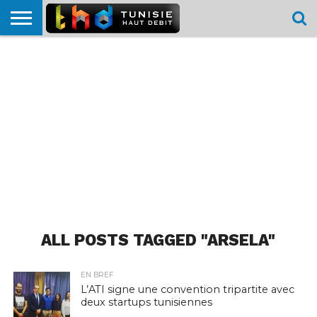
HOME
L’ACTUTHD
EN
PODCASTS
TEST
COMPARATIF
CARTE DE
CONTACT
BREF
DÉBIT
DÉBIT
COUVERTURE
MOBILE
MOBILE
ALL POSTS TAGGED "ARSELA"
EN BREF
L’ATI signe une convention tripartite avec
deux startups tunisiennes