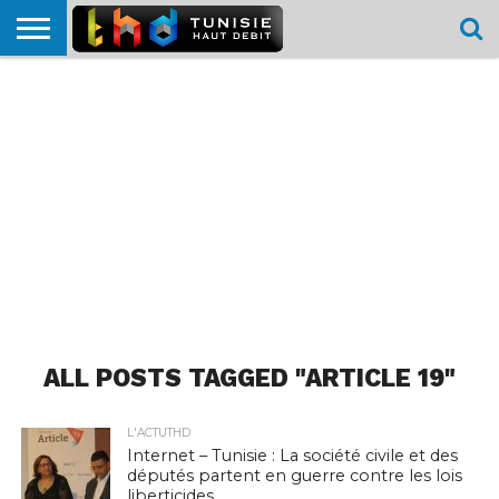
HOME
L’ACTUTHD
EN
PODCASTS
TEST
COMPARATIF
CARTE DE
CONTACT
BREF
DÉBIT
DÉBIT
COUVERTURE
MOBILE
MOBILE
ALL POSTS TAGGED "ARTICLE 19"
L'ACTUTHD
Internet – Tunisie : La société civile et des
députés partent en guerre contre les lois
liberticides