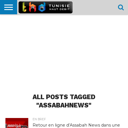
HOME
L’ACTUTHD
EN
PODCASTS
TEST
COMPARATIF
CARTE DE
CONTACT
BREF
DÉBIT
DÉBIT
COUVERTURE
MOBILE
MOBILE
ALL POSTS TAGGED
"ASSABAHNEWS"
EN BREF
Retour en ligne d’Assabah News dans une