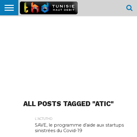
HOME
L’ACTUTHD
EN
PODCASTS
TEST
COMPARATIF
CARTE DE
CONTACT
BREF
DÉBIT
DÉBIT
COUVERTURE
MOBILE
MOBILE
ALL POSTS TAGGED "ATIC"
L'ACTUTHD
SAVE, le programme d’aide aux startups
sinistrées du Covid-19