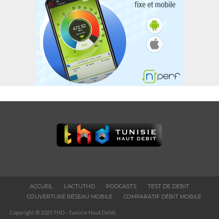
ACCUEIL
L’ACTUTHD
PODCASTS
TEST DE DÉBIT
COUVERTURE RÉSEAU MOBILE
COMPARATIF DÉBIT MOBILE
Copyright © 2025 THD - Tunisie Haut Debit.