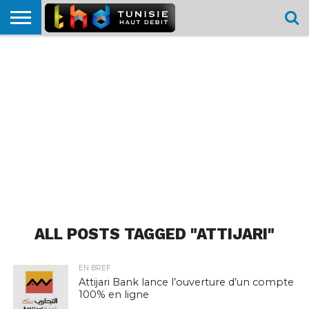
HOME
L’ACTUTHD
EN
PODCASTS
TEST
COMPARATIF
CARTE DE
CONTACT
BREF
DÉBIT
DÉBIT
COUVERTURE
MOBILE
MOBILE
ALL POSTS TAGGED "ATTIJARI"
EN BREF
Attijari Bank lance l’ouverture d’un compte
100% en ligne