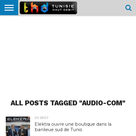
HOME
L’ACTUTHD
EN
PODCASTS
TEST
COMPARATIF
CARTE DE
CONTACT
BREF
DÉBIT
DÉBIT
COUVERTURE
MOBILE
MOBILE
ALL POSTS TAGGED "AUDIO-COM"
EN BREF
Elektra ouvre une boutique dans la
banlieue sud de Tunis