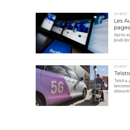
EN BREF
3.0K
Les Au
pages
Après av
jeudi der
EN BREF
3.1K
Telst
Telstra,
lancemen
démontra