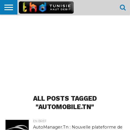
HOME
L’ACTUTHD
EN
PODCASTS
TEST
COMPARATIF
CARTE DE
CONTACT
BREF
DÉBIT
DÉBIT
COUVERTURE
MOBILE
MOBILE
ALL POSTS TAGGED
"AUTOMOBILE.TN"
EN BREF
AutoManager.Tn : Nouvelle plateforme de