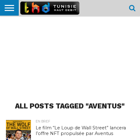
HOME
L’ACTUTHD
EN
PODCASTS
TEST
COMPARATIF
CARTE DE
CONTACT
BREF
DÉBIT
DÉBIT
COUVERTURE
MOBILE
MOBILE
ALL POSTS TAGGED "AVENTUS"
EN BREF
Le film “Le Loup de Wall Street” lancera
l’offre NFT propulsée par Aventus