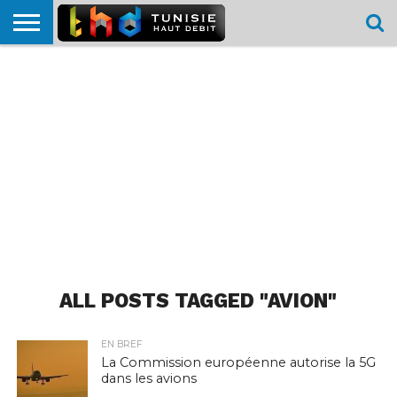
HOME
L’ACTUTHD
EN
PODCASTS
TEST
COMPARATIF
CARTE DE
CONTACT
BREF
DÉBIT
DÉBIT
COUVERTURE
MOBILE
MOBILE
ALL POSTS TAGGED "AVION"
EN BREF
La Commission européenne autorise la 5G
dans les avions