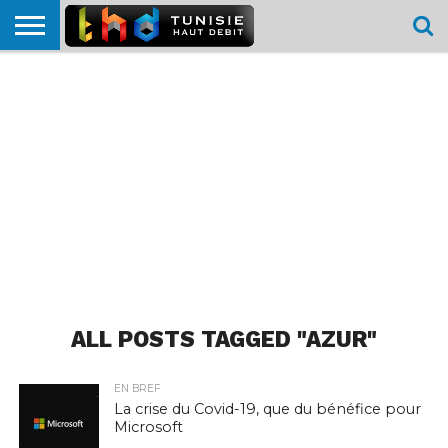
HOME
L’ACTUTHD
EN
PODCASTS
TEST
COMPARATIF
CARTE DE
CONTACT
BREF
DÉBIT
DÉBIT
COUVERTURE
MOBILE
MOBILE
ALL POSTS TAGGED "AZUR"
EN BREF
La crise du Covid-19, que du bénéfice pour
Microsoft