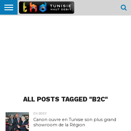
HOME
L’ACTUTHD
EN
PODCASTS
TEST
COMPARATIF
CARTE DE
CONTACT
BREF
DÉBIT
DÉBIT
COUVERTURE
MOBILE
MOBILE
ALL POSTS TAGGED "B2C"
EN BREF
Canon ouvre en Tunisie son plus grand
showroom de la Région