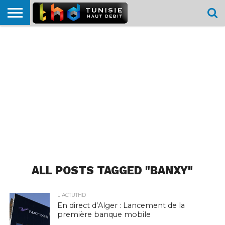
HOME
L’ACTUTHD
EN
PODCASTS
TEST
COMPARATIF
CARTE DE
CONTACT
BREF
DÉBIT
DÉBIT
COUVERTURE
MOBILE
MOBILE
ALL POSTS TAGGED "BANXY"
L'ACTUTHD
En direct d’Alger : Lancement de la
première banque mobile