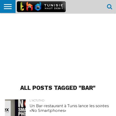
HOME
L’ACTUTHD
EN
PODCASTS
TEST
COMPARATIF
CARTE DE
CONTACT
BREF
DÉBIT
DÉBIT
COUVERTURE
MOBILE
MOBILE
ALL POSTS TAGGED "BAR"
L'ACTUTHD
Un Bar-restaurant à Tunis lance les soirées
«No Smartphones»