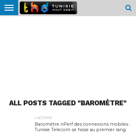
HOME
L’ACTUTHD
EN
PODCASTS
TEST
COMPARATIF
CARTE DE
CONTACT
BREF
DÉBIT
DÉBIT
COUVERTURE
MOBILE
MOBILE
ALL POSTS TAGGED "BAROMÈTRE"
L'ACTUTHD
Baromètre nPerf des connexions mobiles :
Tunisie Telecom se hisse au premier rang