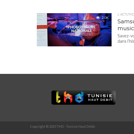
L'ACTUTH
2.0K
Samsu
musica
Savez-vo
dans l’h
Copyright © 2025 THD - Tunisie Haut Debit.