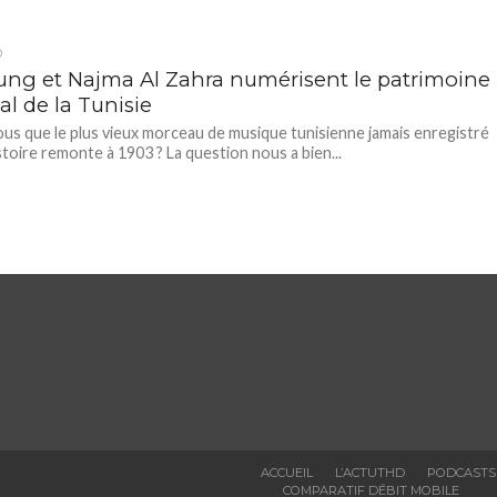
D
ng et Najma Al Zahra numérisent le patrimoine
l de la Tunisie
us que le plus vieux morceau de musique tunisienne jamais enregistré
istoire remonte à 1903 ? La question nous a bien...
ACCUEIL
L’ACTUTHD
PODCASTS
COMPARATIF DÉBIT MOBILE