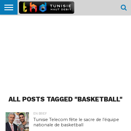
HOME
L’ACTUTHD
EN
PODCASTS
TEST
COMPARATIF
CARTE DE
CONTACT
BREF
DÉBIT
DÉBIT
COUVERTURE
MOBILE
MOBILE
ALL POSTS TAGGED "BASKETBALL"
EN BREF
Tunisie Telecom fête le sacre de l’équipe
nationale de basketball