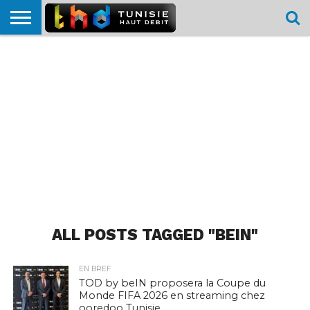
HOME
L’ACTUTHD
EN
PODCASTS
TEST
COMPARATIF
CARTE DE
CONTACT
BREF
DÉBIT
DÉBIT
COUVERTURE
MOBILE
MOBILE
ALL POSTS TAGGED "BEIN"
EN BREF
TOD by beIN proposera la Coupe du
Monde FIFA 2026 en streaming chez
ooredoo Tunisie