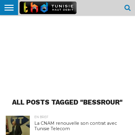
HOME
L’ACTUTHD
EN
PODCASTS
TEST
COMPARATIF
CARTE DE
CONTACT
BREF
DÉBIT
DÉBIT
COUVERTURE
MOBILE
MOBILE
ALL POSTS TAGGED "BESSROUR"
EN BREF
La CNAM renouvelle son contrat avec
Tunisie Telecom