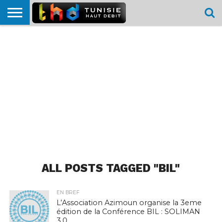
HOME
L’ACTUTHD
EN
PODCASTS
TEST
COMPARATIF
CARTE DE
CONTACT
BREF
DÉBIT
DÉBIT
COUVERTURE
MOBILE
MOBILE
ALL POSTS TAGGED "BIL"
EN BREF
L’Association Azimoun organise la 3eme
édition de la Conférence BIL : SOLIMAN
3.0