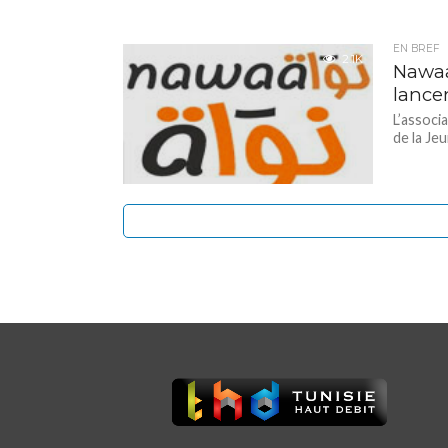
EN BREF
2.1K
Nawaat
lancen
L’associ
de la Je