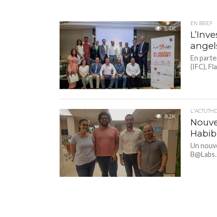
EN BREF
5.4K
L’Inv
angel
En parte
(IFC), Fl
L'ACTUTH
8.2K
Nouve
Habib
Un nouve
B@Labs. 