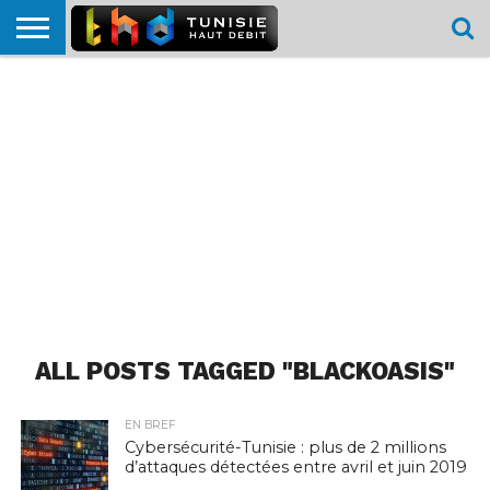
HOME
L’ACTUTHD
EN
PODCASTS
TEST
COMPARATIF
CARTE DE
CONTACT
BREF
DÉBIT
DÉBIT
COUVERTURE
MOBILE
MOBILE
ALL POSTS TAGGED "BLACKOASIS"
EN BREF
Cybersécurité-Tunisie : plus de 2 millions
d’attaques détectées entre avril et juin 2019