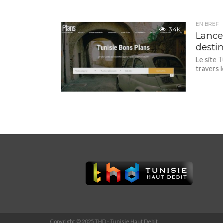
EN BREF
3.4K
Lance
desti
Le site T
travers 
Copyright © 2025 THD - Tunisie Haut Debit.