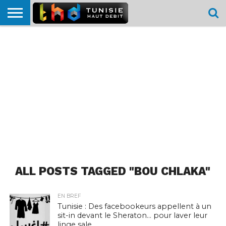
HOME
L’ACTUTHD
EN
PODCASTS
TEST
COMPARATIF
CARTE DE
CONTACT
BREF
DÉBIT
DÉBIT
COUVERTURE
MOBILE
MOBILE
ALL POSTS TAGGED "BOU CHLAKA"
EN BREF
Tunisie : Des facebookeurs appellent à un
sit-in devant le Sheraton… pour laver leur
linge sale