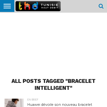
HOME
L’ACTUTHD
EN
PODCASTS
TEST
COMPARATIF
CARTE DE
CONTACT
BREF
DÉBIT
DÉBIT
COUVERTURE
MOBILE
MOBILE
ALL POSTS TAGGED "BRACELET
INTELLIGENT"
EN BREF
Huawei dévoile son nouveau bracelet