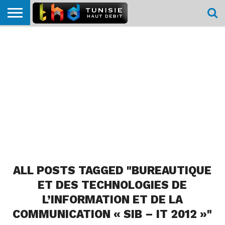
HOME
L’ACTUTHD
EN
PODCASTS
TEST
COMPARATIF
CARTE DE
CONTACT
BREF
DÉBIT
DÉBIT
COUVERTURE
MOBILE
MOBILE
ALL POSTS TAGGED "BUREAUTIQUE
ET DES TECHNOLOGIES DE
L’INFORMATION ET DE LA
COMMUNICATION « SIB – IT 2012 »"