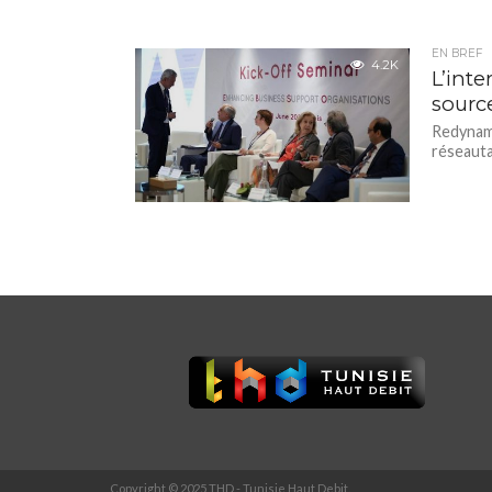
EN BREF
4.2K
L’inte
sourc
Redynami
réseauta
Copyright © 2025 THD - Tunisie Haut Debit.