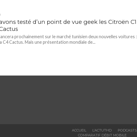
D
avons testé d’un point de vue geek les Citroën C1
 Cactus
lancera prochainement sur le marché tunisien deux nouvelles voitures 
 la C4 Cactus. Mais une présentation mondiale de...
ACCUEIL
L’ACTUTHD
PODCASTS
COMPARATIF DÉBIT MOBILE