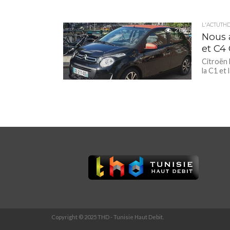
L'ACTUTH
2.6K
Nous 
et C4
Citroën 
la C1 et
Copyright © 2025 THD - Tunisie Haut Debit.