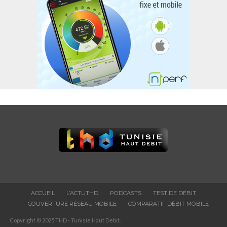
ACCUEIL
L’ACTUTHD
PODCASTS
TEST DE DÉBIT
COUVERTURE RÉSEAU MOBILE
COMPARATIF DÉBIT MOBILE
Copyright © 2025 THD - Tunisie Haut Debit.