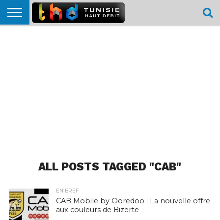
HOME
L’ACTUTHD
EN
PODCASTS
TEST
COMPARATIF
CARTE DE
CONTACT
BREF
DÉBIT
DÉBIT
COUVERTURE
MOBILE
MOBILE
ALL POSTS TAGGED "CAB"
EN BREF
CAB Mobile by Ooredoo : La nouvelle offre
aux couleurs de Bizerte