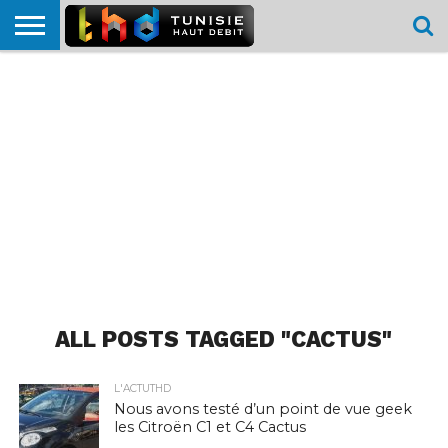
HOME
L’ACTUTHD
EN
PODCASTS
TEST
COMPARATIF
CARTE DE
CONTACT
BREF
DÉBIT
DÉBIT
COUVERTURE
MOBILE
MOBILE
ALL POSTS TAGGED "CACTUS"
L'ACTUTHD
Nous avons testé d’un point de vue geek
les Citroën C1 et C4 Cactus