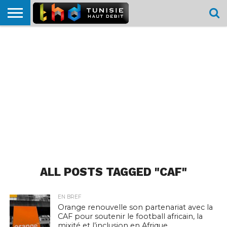
HOME
L’ACTUTHD
EN
PODCASTS
TEST
COMPARATIF
CARTE DE
CONTACT
BREF
DÉBIT
DÉBIT
COUVERTURE
MOBILE
MOBILE
ALL POSTS TAGGED "CAF"
EN BREF
Orange renouvelle son partenariat avec la
CAF pour soutenir le football africain, la
mixité et l’inclusion en Afrique