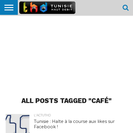
HOME
L’ACTUTHD
EN
PODCASTS
TEST
COMPARATIF
CARTE DE
CONTACT
BREF
DÉBIT
DÉBIT
COUVERTURE
MOBILE
MOBILE
ALL POSTS TAGGED "CAFÉ"
L'ACTUTHD
Tunisie : Halte à la course aux likes sur
Facebook !