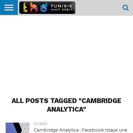
HOME
L’ACTUTHD
EN
PODCASTS
TEST
COMPARATIF
CARTE DE
CONTACT
BREF
DÉBIT
DÉBIT
COUVERTURE
MOBILE
MOBILE
ALL POSTS TAGGED "CAMBRIDGE
ANALYTICA"
EN BREF
Cambridge Analytica : Facebook risque une