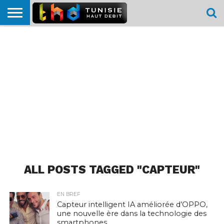
HOME
L’ACTUTHD
EN
PODCASTS
TEST
COMPARATIF
CARTE DE
CONTACT
BREF
DÉBIT
DÉBIT
COUVERTURE
MOBILE
MOBILE
ALL POSTS TAGGED "CAPTEUR"
EN BREF
Capteur intelligent IA améliorée d’OPPO,
une nouvelle ère dans la technologie des
smartphones