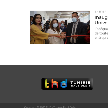
EN BREF
3.7K
Inaug
Unive
L’adéqua
de toute
entrepren
Copyright © 2025 THD - Tunisie Haut Debit.