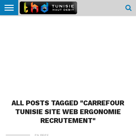
HOME
L’ACTUTHD
EN
PODCASTS
TEST
COMPARATIF
CARTE DE
CONTACT
BREF
DÉBIT
DÉBIT
COUVERTURE
MOBILE
MOBILE
ALL POSTS TAGGED "CARREFOUR
TUNISIE SITE WEB ERGONOMIE
RECRUTEMENT"
EN BREF