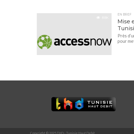
EN BREF
8.8K
Mise e
Tunisi
Près d’u
pour met
Copyright © 2025 THD - Tunisie Haut Debit.