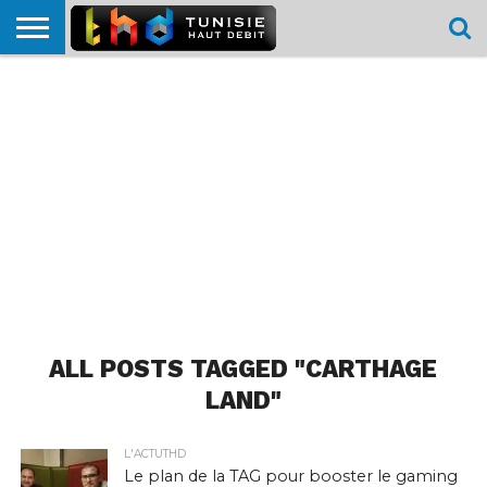
HOME
L’ACTUTHD
EN
PODCASTS
TEST
COMPARATIF
CARTE DE
CONTACT
BREF
DÉBIT
DÉBIT
COUVERTURE
MOBILE
MOBILE
ALL POSTS TAGGED "CARTHAGE
LAND"
L'ACTUTHD
Le plan de la TAG pour booster le gaming